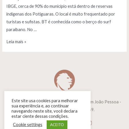
IBGE, cerca de 90% do município está dentro de reservas
indígenas dos Potiguaras. O local é muito frequentado por
turistas e sufistas. BT é conhecida como o berço do surf
paraibano. No …
Surf
Leia mais »
na
Baía
da
Traição-
PB
Este site usa cookies para melhorar
Copyright © 2026 | Fotógrafo e Filmmaker em João Pessoa -
sua experiência e, ao continuar
PB | WhatsApp: 83 99655-0159.
navegando neste site, você declara
estar ciente dessas condições.
Cookie settings
ACEITO