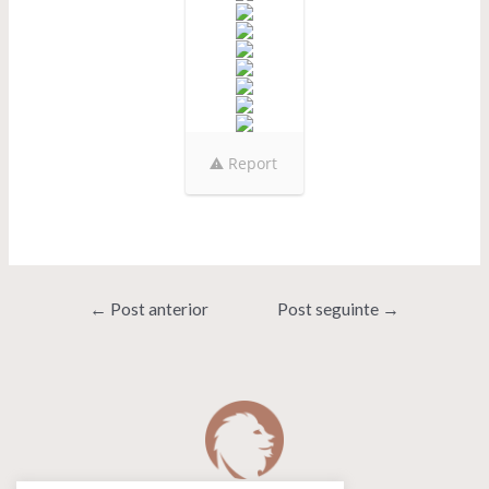
Report
Navegação
←
Post anterior
Post seguinte
→
de
Post